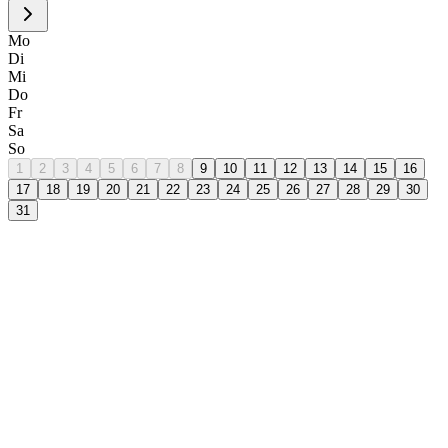
Mo
Di
Mi
Do
Fr
Sa
So
1
2
3
4
5
6
7
8
9
10
11
12
13
14
15
16
17
18
19
20
21
22
23
24
25
26
27
28
29
30
31